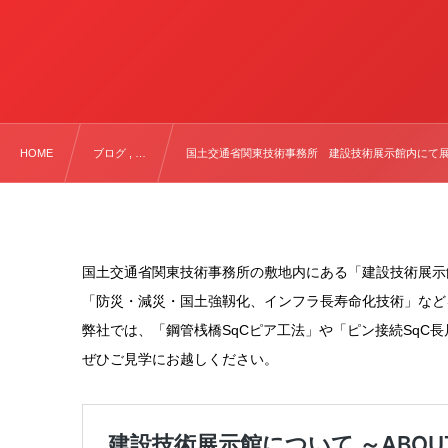
HOME
ブログ , …
国土交通省関東技術事務所 建設技術展示館内にて
国土交通省関東技術事務所の敷地内にある「
建設技術展示
「防災・減災・国土強靱化、インフラ長寿命化技術」など
弊社では、
「鋼管桟橋
SqC
ピア工法」
や
「ピン接続
SqC
長
ぜひご見学にお越しください。