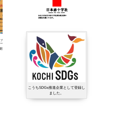
ブログ
ブログ
機技能センター
ラジオ体操優良団体等表彰
こうちSDGs推進企業として登録し
ました。