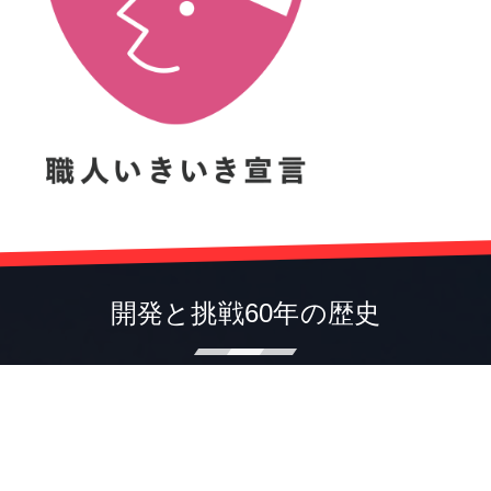
開発と挑戦60年の歴史
Development and Challenge 60 years of history
株式会社高知丸高
〒781-0014 高知市薊野南町12-31