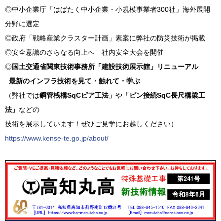
◎中小企業庁「はばたく中小企業・小規模事業者300社」海外展開
分野に選定
◎政府「戦略産業クラスター計画」素案に弊社の防災技術が掲載
◎安全意識のさらなる向上へ 社内安全大会を開催
◎
国土交通省関東技術事務所「建設技術展示館」リニューアル
最新のインフラ技術を見て・触れて・学ぶ
（弊社では
鋼管桟橋SqCピア工法」
や
「ピン接続SqC長尺橋梁工
法」
などの
技術を展示しています！ぜひご見学にお越しください）
https://www.kense-te.go.jp/about/