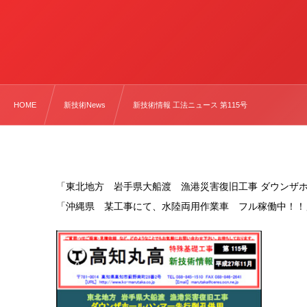
HOME
新技術News
新技術情報 工法ニュース 第115号
「東北地方 岩手県大船渡 漁港災害復旧工事 ダウンザ
「沖縄県 某工事にて、水陸両用作業車 フル稼働中！！」