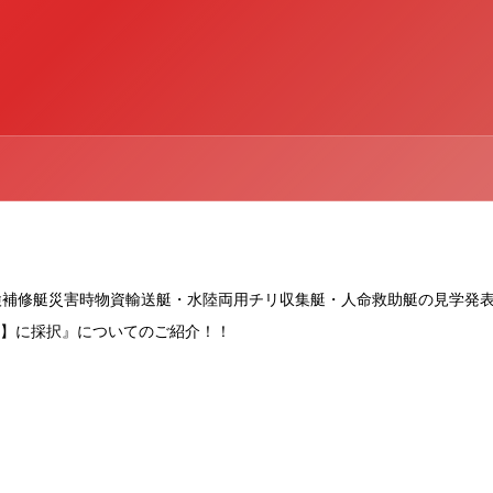
検補修艇災害時物資輸送艇・水陸両用チリ収集艇・人命救助艇の見学発
～】に採択』についてのご紹介！！