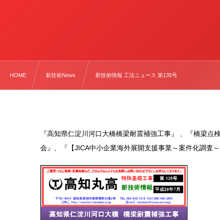
HOME
新技術News
新技術情報 工法ニュース 第135号
『高知県仁淀川河口大橋橋梁耐震補強工事』 、『橋梁点
会』、『【JICA中小企業海外展開支援事業～案件化調査