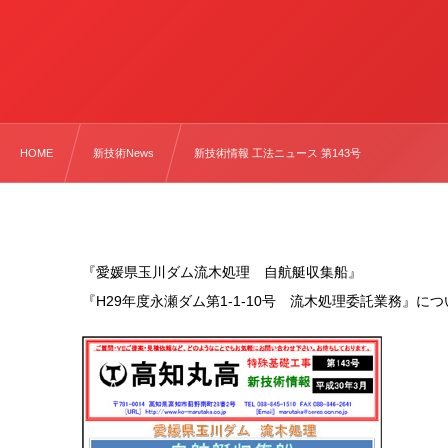
HOME
新技術News
新技術情報 工法ニュース 第143号
『愛媛県玉川ダム流木処理 自航艇収集船』
『H29年度永瀬ダム第1-1-10号 流木処理委託業務』に