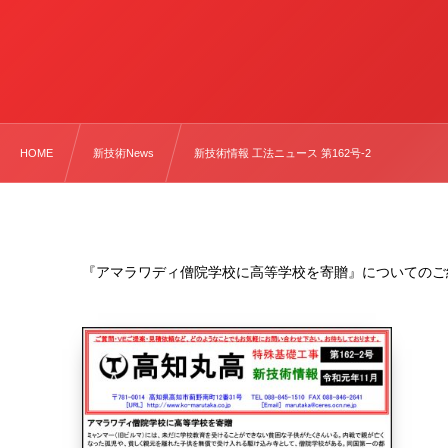
HOME
新技術News
新技術情報 工法ニュース 第162号-2
『アマラワディ僧院学校に高等学校を寄贈』についてのご