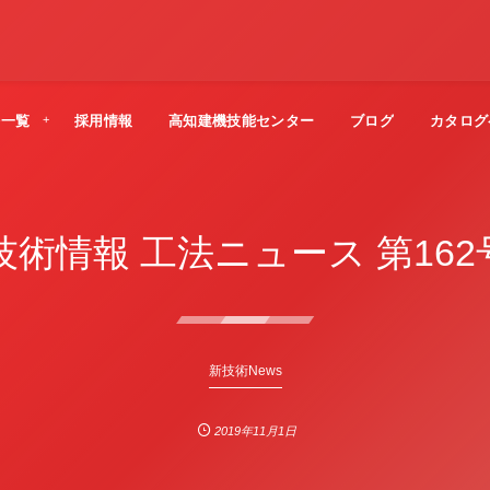
法一覧
採用情報
高知建機技能センター
ブログ
カタログ
技術情報 工法ニュース 第162号
新技術News
2019年11月1日