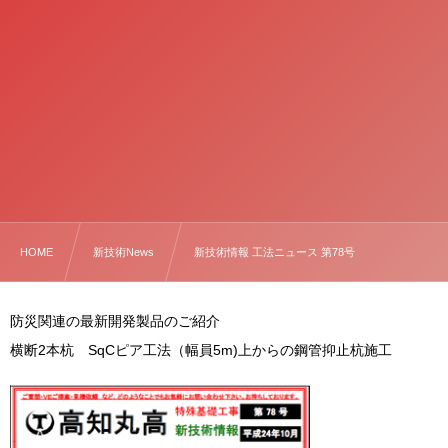
HOME
新技術News
新技術情報 工法ニュース 第78号
防災関連の最新開発製品のご紹介
横断2本杭 SqCピア工法（幅員5m)上からの鋼管抑止杭施工