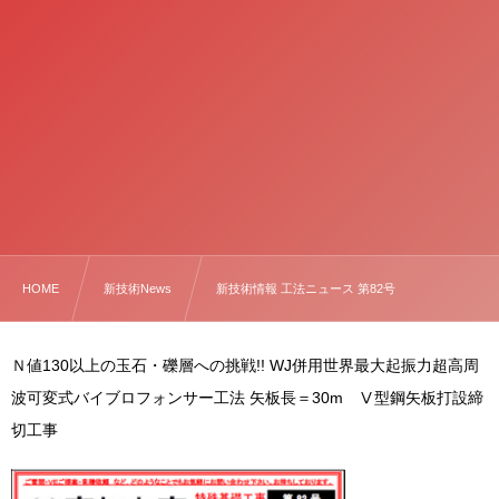
HOME
新技術News
新技術情報 工法ニュース 第82号
Ｎ値130以上の玉石・礫層への挑戦!! WJ併用世界最大起振力超高周
波可変式バイブロフォンサー工法 矢板長＝30m Ⅴ型鋼矢板打設締
切工事