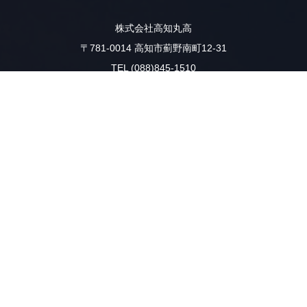
株式会社高知丸高
〒781-0014 高知市薊野南町12-31
TEL (088)845-1510
FAX (088)846-2641
IP (050)3385-6125
☆★☆「働き方改革」を推進中☆★☆
本社・重機工場は、毎週火曜日・木曜日を『ノー残業デー』による
定時（18時）退社を推進しております。
電話応対等でご不便をおかけいたしますが、
ご理解・ご協力の程よろしくお願いします
お問い合わせ