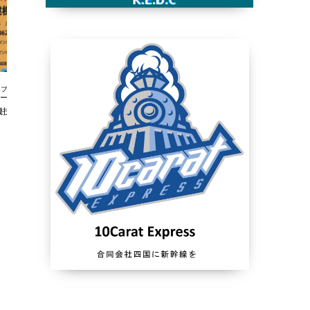
ブログ
ブログ
機技能センター
ラジオ体操優良団体等表彰