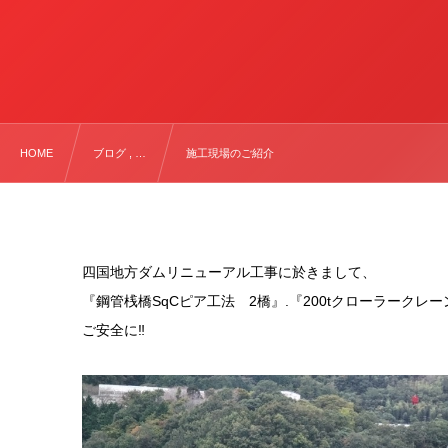
HOME
ブログ , …
施工現場のご紹介
四国地方ダムリニューアル工事に於きまして、
『鋼管桟橋SqCピア工法 2橋』.『200tクローラーク
ご安全に‼