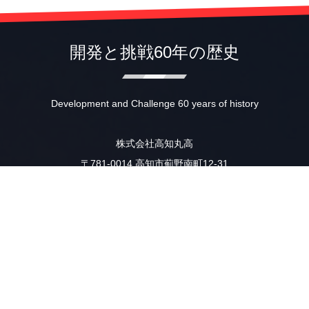
開発と挑戦60年の歴史
Development and Challenge 60 years of history
株式会社高知丸高
〒781-0014 高知市薊野南町12-31
TEL (088)845-1510
FAX (088)846-2641
IP (050)3385-6125
☆★☆「働き方改革」を推進中☆★☆
本社・重機工場は、毎週火曜日・木曜日を『ノー残業デー』による
定時（18時）退社を推進しております。