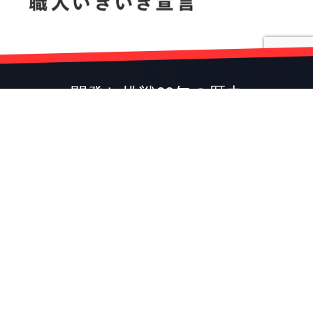
開発と挑戦60年の歴史
Development and Challenge 60 years of history
株式会社高知丸高
〒781-0014 高知市薊野南町12-31
TEL (088)845-1510
FAX (088)846-2641
IP (050)3385-6125
☆★☆「働き方改革」を推進中☆★☆