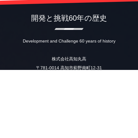
開発と挑戦60年の歴史
Development and Challenge 60 years of history
株式会社高知丸高
〒781-0014 高知市薊野南町12-31
TEL (088)845-1510
FAX (088)846-2641
IP (050)3385-6125
☆★☆「働き方改革」を推進中☆★☆
本社・重機工場は、毎週火曜日・木曜日を『ノー残業デー』による
定時（18時）退社を推進しております。