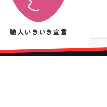
開発と挑戦60年の歴史
Development and Challenge 60 years of history
株式会社高知丸高
〒781-0014 高知市薊野南町12-31