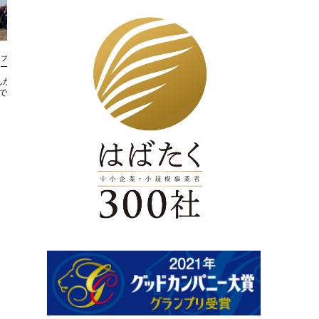
ブログ
ブログ
んが「新しい学校のリー
ミタニ建設工業㈱様協力会社 安全衛生
で来社されました
標語 最優秀作品