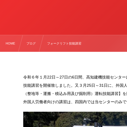
HOME
ブログ
フォークリフト技能講習
令和６年１月22日～27日の6日間、高知建機技能センタ
技能講習を開催致しました。又３月25日～31日に、外国
（整地等・運搬・積込み用及び掘削用）運転技能講習】を
外国人労働者向けの講習は、四国内では当センターのみで