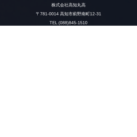
株式会社高知丸高
〒781-0014 高知市薊野南町12-31
TEL (088)845-1510
FAX (088)846-2641
IP (050)3385-6125
☆★☆「働き方改革」を推進中☆★☆
本社・重機工場は、毎週火曜日・木曜日を『ノー残業デー』による
定時（18時）退社を推進しております。
電話応対等でご不便をおかけいたしますが、
ご理解・ご協力の程よろしくお願いします
お問い合わせ
hello-ichiro.taka@ceres.ocn.ne.jp