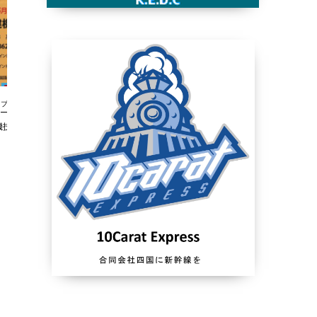
ブログ
ブログ
機技能センター
ラジオ体操優良団体等表彰