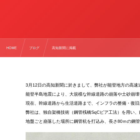
HOME
ブログ
高知新聞に掲載
3月12日の高知新聞に於きまして、弊社が能登地方の高
能登半島地震により、大規模な幹線道路の崩落や土砂崩壊
現在、幹線道路から生活道路まで、インフラの整備・復旧
弊社は、独自架橋技術（鋼管桟橋SqCピア工法）を用い
地盤ごと崩落した場所に鋼管杭を打込み、長さ80ｍの鋼