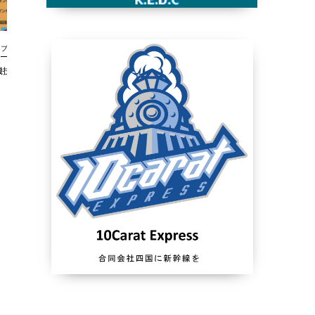
ブログ
ブログ
機技能センター
ラジオ体操優良団体等表彰